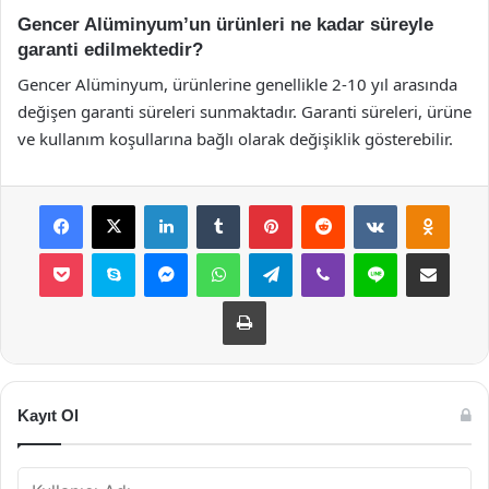
Gencer Alüminyum’un ürünleri ne kadar süreyle
garanti edilmektedir?
Gencer Alüminyum, ürünlerine genellikle 2-10 yıl arasında
değişen garanti süreleri sunmaktadır. Garanti süreleri, ürüne
ve kullanım koşullarına bağlı olarak değişiklik gösterebilir.
Facebook
X
LinkedIn
Tumblr
Pinterest
Reddit
VKontakte
Odnok
Pocket
Skype
Messenger
WhatsApp
Telegram
Viber
Line
E-Posta ile payla
Yazdır
Kayıt Ol