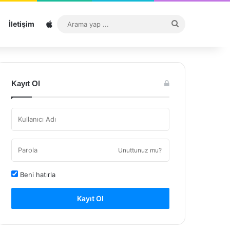
Sitemap
Arama
İletişim
yap
...
Kayıt Ol
Unuttunuz mu?
Beni hatırla
Kayıt Ol