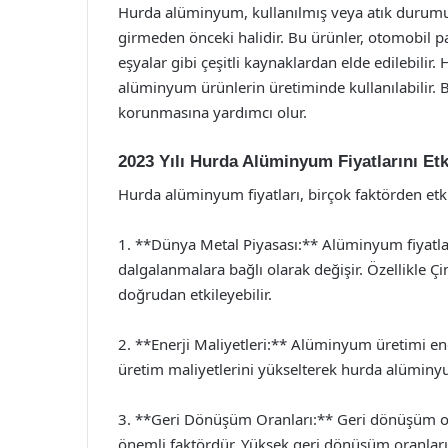
Hurda alüminyum, kullanılmış veya atık durum
girmeden önceki halidir. Bu ürünler, otomobil pa
eşyalar gibi çeşitli kaynaklardan elde edilebil
alüminyum ürünlerin üretiminde kullanılabilir. B
korunmasına yardımcı olur.
2023 Yılı Hurda Alüminyum Fiyatlarını Etk
Hurda alüminyum fiyatları, birçok faktörden etk
1. **Dünya Metal Piyasası:** Alüminyum fiyatla
dalgalanmalara bağlı olarak değişir. Özellikle Çi
doğrudan etkileyebilir.
2. **Enerji Maliyetleri:** Alüminyum üretimi enerj
üretim maliyetlerini yükselterek hurda alüminyum 
3. **Geri Dönüşüm Oranları:** Geri dönüşüm or
önemli faktördür. Yüksek geri dönüşüm oranları