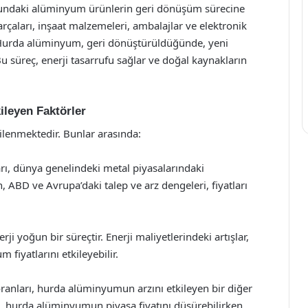
undaki alüminyum ürünlerin geri dönüşüm sürecine
rçaları, inşaat malzemeleri, ambalajlar ve elektronik
ir. Hurda alüminyum, geri dönüştürüldüğünde, yeni
u süreç, enerji tasarrufu sağlar ve doğal kaynakların
ileyen Faktörler
ilenmektedir. Bunlar arasında:
rı, dünya genelindeki metal piyasalarındaki
n, ABD ve Avrupa’daki talep ve arz dengeleri, fiyatları
i yoğun bir süreçtir. Enerji maliyetlerindeki artışlar,
fiyatlarını etkileyebilir.
anları, hurda alüminyumun arzını etkileyen bir diğer
, hurda alüminyumun piyasa fiyatını düşürebilirken,