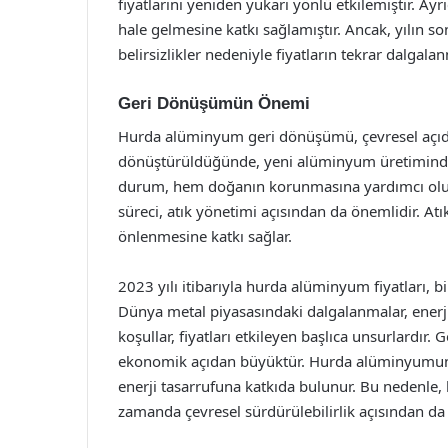
fiyatlarını yeniden yukarı yönlü etkilemiştir. Ayrı
hale gelmesine katkı sağlamıştır. Ancak, yılın s
belirsizlikler nedeniyle fiyatların tekrar dalgal
Geri Dönüşümün Önemi
Hurda alüminyum geri dönüşümü, çevresel açıd
dönüştürüldüğünde, yeni alüminyum üretiminde k
durum, hem doğanın korunmasına yardımcı olur 
süreci, atık yönetimi açısından da önemlidir. A
önlenmesine katkı sağlar.
2023 yılı itibarıyla hurda alüminyum fiyatları, b
Dünya metal piyasasındaki dalgalanmalar, enerj
koşullar, fiyatları etkileyen başlıca unsurlardı
ekonomik açıdan büyüktür. Hurda alüminyumun
enerji tasarrufuna katkıda bulunur. Bu nedenle
zamanda çevresel sürdürülebilirlik açısından da