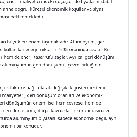
ca, enerji maliyetlerindeki düşüşler de fiyatların stabil
onlarına doğru, küresel ekonomik koşullar ve siyasi
anması beklenmektedir.
an büyük bir önem taşımaktadır. Alüminyum, geri
ullanılan enerji miktarını %95 oranında azaltır. Bu
hem de enerji tasarrufu sağlar. Ayrıca, geri dönüşüm
tık alüminyumun geri dönüşümü, çevre kirliliğinin
irçok faktöre bağlı olarak değişiklik göstermektedir.
i maliyetleri, geri dönüşüm oranları ve ekonomik
r. Geri dönüşümün önemi ise, hem çevresel hem de
 geri dönüşümü, doğal kaynakların korunmasına ve
, hurda alüminyum piyasası, sadece ekonomik değil, aynı
 önemli bir konudur.