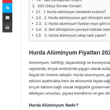
Skype
SSS (Sıkça Sorulan Sorular)
1. Hurda alüminyum nerelerde bulunur?
E-Posta ile paylaş
2. Hurda alüminyumun geri dönüşüm süreci
Yazdır
3. Hurda alüminyum fiyatları neye göre be
4. Geri dönüşümün çevreye katkıları nele
5. Hurda alüminyum satışı nasıl yapılır?
Hurda Alüminyum Fiyatları 20
Alüminyum, hafifliği, dayanıklılığı ve korozyona k
sayesinde, birçok endüstride yaygın olarak ku
büyük bir öneme sahiptir. Hurda alüminyum, ge
etkisini azaltmakta hem de ekonomik fayda sağla
birçok faktöre bağlı olarak değişiklik gösterme
etkileyen unsurları, piyasa trendlerini ve geri 
Hurda Alüminyum Nedir?