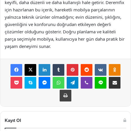
keyifli, daha düzenli ve daha kullanışlı hale getirir. Deremfix
için hazırlanan bu içerik, hareketli mobilya parçalarının
yalnızca teknik ürünler olmadığını; evin düzenini, şıklığını,
güvenliğini ve konforunu doğrudan etkileyen değerli
çözümler olduğunu gösterir. Doğru planlama ve kaliteli
parça seçimiyle mobilya, kullanıcıya her gün daha pratik bir
yaşam deneyimi sunar.
Facebook
X
LinkedIn
Tumblr
Pinterest
Reddit
VKontakte
Odnok
Pocket
Skype
Messenger
WhatsApp
Telegram
Viber
Line
E-Posta ile payla
Yazdır
Kayıt Ol