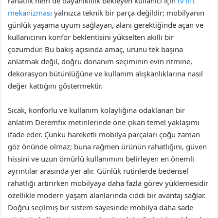
rahatlık hem de dayanıklılık bekleyen kullanıcı için
tv lift
mekanizması
yalnızca teknik bir parça değildir; mobilyanın
günlük yaşama uyum sağlayan, alanı gerektiğinde açan ve
kullanıcının konfor beklentisini yükselten akıllı bir
çözümdür. Bu bakış açısında amaç, ürünü tek başına
anlatmak değil, doğru donanım seçiminin evin ritmine,
dekorasyon bütünlüğüne ve kullanım alışkanlıklarına nasıl
değer kattığını göstermektir.
Sıcak, konforlu ve kullanım kolaylığına odaklanan bir
anlatım Deremfix metinlerinde öne çıkan temel yaklaşımı
ifade eder. Çünkü hareketli mobilya parçaları çoğu zaman
göz önünde olmaz; buna rağmen ürünün rahatlığını, güven
hissini ve uzun ömürlü kullanımını belirleyen en önemli
ayrıntılar arasında yer alır. Günlük rutinlerde bedensel
rahatlığı artırırken mobilyaya daha fazla görev yüklemesidir
özellikle modern yaşam alanlarında ciddi bir avantaj sağlar.
Doğru seçilmiş bir sistem sayesinde mobilya daha sade