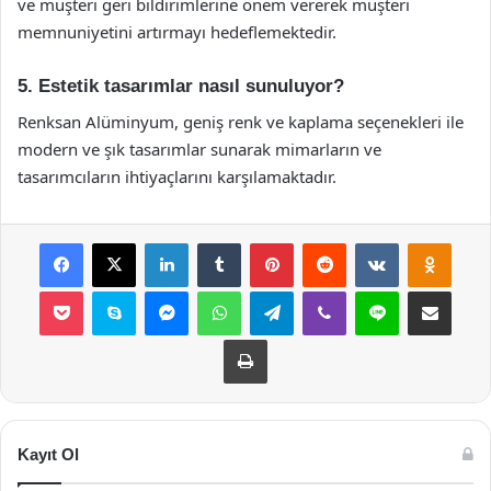
ve müşteri geri bildirimlerine önem vererek müşteri
memnuniyetini artırmayı hedeflemektedir.
5. Estetik tasarımlar nasıl sunuluyor?
Renksan Alüminyum, geniş renk ve kaplama seçenekleri ile
modern ve şık tasarımlar sunarak mimarların ve
tasarımcıların ihtiyaçlarını karşılamaktadır.
Facebook
X
LinkedIn
Tumblr
Pinterest
Reddit
VKontakte
Odnok
Pocket
Skype
Messenger
WhatsApp
Telegram
Viber
Line
E-Posta ile payla
Yazdır
Kayıt Ol