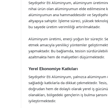
Seydişehir Eti Alüminyum, alüminyum üretiminde
nihai ürün olan alüminyumun elde edilmesine ka
alüminyumun ana hammaddesidir ve Seydişehir te
altyapıya sahiptir. İşleme süreci, yüksek teknolo
bu sayede üretim verimliliği artırılmaktadır.
Alüminyum üretimi, enerji yoğun bir süreçtir. S
etmek amacıyla yenilikçi yöntemler geliştirmekte
yapmaktadır. Bu bağlamda, tesisin sürdürülebili
azaltmakta hem de maliyetleri düşürmektedir.
Yerel Ekonomiye Katkıları
Seydişehir Eti Alüminyum, yalnızca alüminyum ü
sağladığı katkılarla da dikkat çekmektedir. Tesi
doğrudan hem de dolaylı olarak yerel iş gücünü
olanakları, bölgedeki gençlerin iş bulma şansı
iyileştirmektedir.