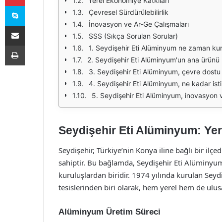
Yerel Ekonomiye Katkıları
Skype
Çevresel Sürdürülebilirlik
İnovasyon ve Ar-Ge Çalışmaları
E-Posta ile paylaş
SSS (Sıkça Sorulan Sorular)
Yazdır
1. Seydişehir Eti Alüminyum ne zaman ku
2. Seydişehir Eti Alüminyum'un ana ürünü 
3. Seydişehir Eti Alüminyum, çevre dostu
4. Seydişehir Eti Alüminyum, ne kadar is
5. Seydişehir Eti Alüminyum, inovasyon 
Seydişehir Eti Alüminyum: Ye
Seydişehir, Türkiye’nin Konya iline bağlı bir ilçe
sahiptir. Bu bağlamda, Seydişehir Eti Alüminyu
kuruluşlardan biridir. 1974 yılında kurulan Sey
tesislerinden biri olarak, hem yerel hem de ulu
Alüminyum Üretim Süreci