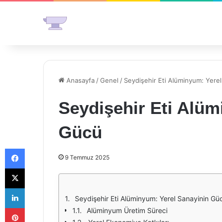
Anasayfa
/
Genel
/
Seydişehir Eti Alüminyum: Yere
Seydişehir Eti Alüm
Gücü
Facebook
9 Temmuz 2025
X
LinkedIn
Seydişehir Eti Alüminyum: Yerel Sanayinin Gü
Pinterest
Alüminyum Üretim Süreci