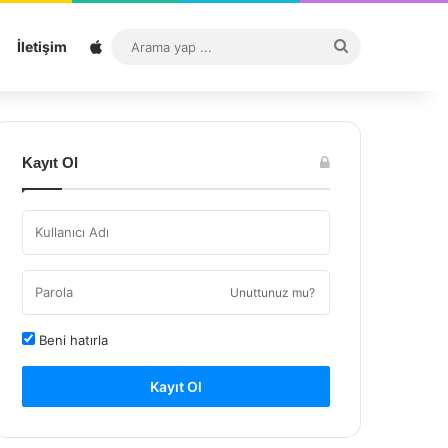
Sitemap
Arama
İletişim
yap
...
Kayıt Ol
Unuttunuz mu?
Beni hatırla
Kayıt Ol