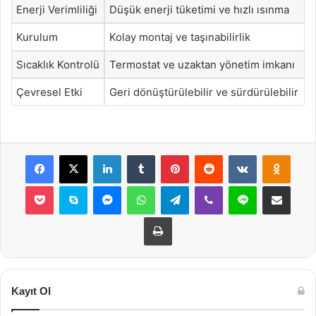
Enerji Verimliliği
Düşük enerji tüketimi ve hızlı ısınma
Kurulum
Kolay montaj ve taşınabilirlik
Sıcaklık Kontrolü
Termostat ve uzaktan yönetim imkanı
Çevresel Etki
Geri dönüştürülebilir ve sürdürülebilir
Facebook
X
LinkedIn
Tumblr
Pinterest
Reddit
VKontakte
Odnok
Pocket
Skype
Messenger
WhatsApp
Telegram
Viber
Line
E-Posta ile payla
Yazdır
Kayıt Ol