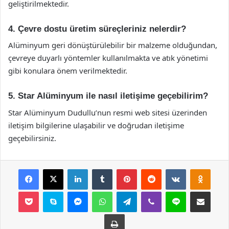
geliştirilmektedir.
4. Çevre dostu üretim süreçleriniz nelerdir?
Alüminyum geri dönüştürülebilir bir malzeme olduğundan,
çevreye duyarlı yöntemler kullanılmakta ve atık yönetimi
gibi konulara önem verilmektedir.
5. Star Alüminyum ile nasıl iletişime geçebilirim?
Star Alüminyum Dudullu’nun resmi web sitesi üzerinden
iletişim bilgilerine ulaşabilir ve doğrudan iletişime
geçebilirsiniz.
Facebook
X
LinkedIn
Tumblr
Pinterest
Reddit
VKontakte
Odnok
Pocket
Skype
Messenger
WhatsApp
Telegram
Viber
Line
E-Posta ile payla
Yazdır