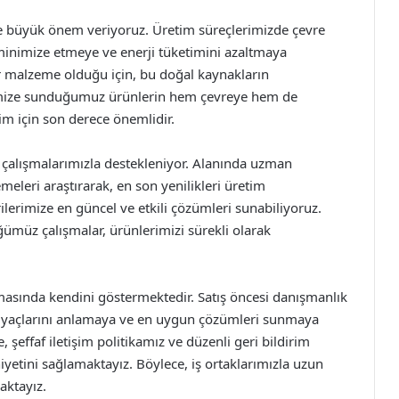
ne büyük önem veriyoruz. Üretim süreçlerimizde çevre
ı minimize etmeye ve enerji tüketimini azaltmaya
ir malzeme olduğu için, bu doğal kaynakların
imize sunduğumuz ürünlerin hem çevreye hem de
zim için son derece önemlidir.
E çalışmalarımızla destekleniyor. Alanında uzman
eleri araştırarak, en son yenilikleri üretim
lerimize en güncel ve etkili çözümleri sunabiliyoruz.
ğümüz çalışmalar, ürünlerimizi sürekli olarak
masında kendini göstermektedir. Satış öncesi danışmanlık
htiyaçlarını anlamaya ve en uygun çözümleri sunmaya
şeffaf iletişim politikamız ve düzenli geri bildirim
etini sağlamaktayız. Böylece, iş ortaklarımızla uzun
maktayız.