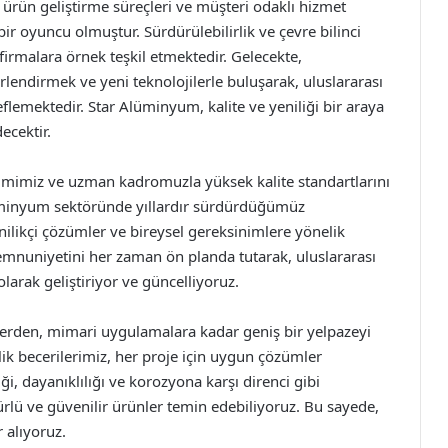
i ürün geliştirme süreçleri ve müşteri odaklı hizmet
r oyuncu olmuştur. Sürdürülebilirlik ve çevre bilinci
firmalara örnek teşkil etmektedir. Gelecekte,
endirmek ve yeni teknolojilerle buluşarak, uluslararası
emektedir. Star Alüminyum, kalite ve yeniliği bir araya
ecektir.
imimiz ve uzman kadromuzla yüksek kalite standartlarını
üminyum sektöründe yıllardır sürdürdüğümüz
ilikçi çözümler ve bireysel gereksinimlere yönelik
memnuniyetini her zaman ön planda tutarak, uluslararası
larak geliştiriyor ve güncelliyoruz.
erden, mimari uygulamalara kadar geniş bir yelpazeyi
ik becerilerimiz, her proje için uygun çözümler
, dayanıklılığı ve korozyona karşı direnci gibi
rlü ve güvenilir ürünler temin edebiliyoruz. Bu sayede,
 alıyoruz.