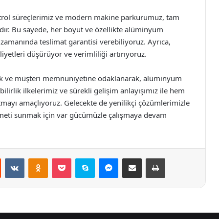
kontrol süreçlerimiz ve modern makine parkurumuz, tam
ır. Bu sayede, her boyut ve özellikte alüminyum
 zamanında teslimat garantisi verebiliyoruz. Ayrıca,
iyetleri düşürüyor ve verimliliği artırıyoruz.
ilik ve müşteri memnuniyetine odaklanarak, alüminyum
lirlik ilkelerimiz ve sürekli gelişim anlayışımız ile hem
mayı amaçlıyoruz. Gelecekte de yenilikçi çözümlerimizle
izmeti sunmak için var gücümüzle çalışmaya devam
st
Reddit
VKontakte
Odnoklassniki
Pocket
Skype
Messenger
E-Posta ile paylaş
Yazdır