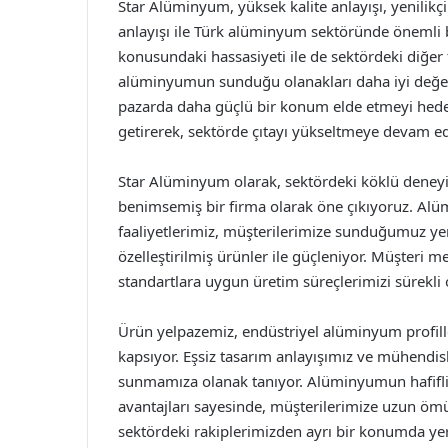
Star Alüminyum, yüksek kalite anlayışı, yenilikç
anlayışı ile Türk alüminyum sektöründe önemli bi
konusundaki hassasiyeti ile de sektördeki diğer 
alüminyumun sunduğu olanakları daha iyi değerl
pazarda daha güçlü bir konum elde etmeyi hedefl
getirerek, sektörde çıtayı yükseltmeye devam ed
Star Alüminyum olarak, sektördeki köklü deney
benimsemiş bir firma olarak öne çıkıyoruz. Al
faaliyetlerimiz, müşterilerimize sunduğumuz yen
özelleştirilmiş ürünler ile güçleniyor. Müşteri 
standartlara uygun üretim süreçlerimizi sürekli o
Ürün yelpazemiz, endüstriyel alüminyum profill
kapsıyor. Eşsiz tasarım anlayışımız ve mühendisl
sunmamıza olanak tanıyor. Alüminyumun hafifliği
avantajları sayesinde, müşterilerimize uzun ömü
sektördeki rakiplerimizden ayrı bir konumda yer