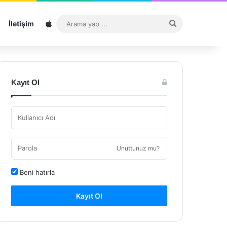
Sitemap
Arama
İletişim
yap
...
Kayıt Ol
Unuttunuz mu?
Beni hatırla
Kayıt Ol