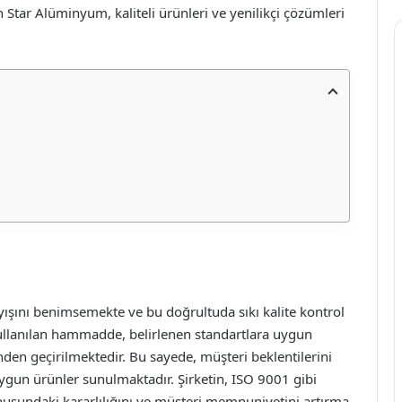
n Star Alüminyum, kaliteli ürünleri ve yenilikçi çözümleri
ışını benimsemekte ve bu doğrultuda sıkı kalite kontrol
ullanılan hammadde, belirlenen standartlara uygun
nden geçirilmektedir. Bu sayede, müşteri beklentilerini
 uygun ürünler sunulmaktadır. Şirketin, ISO 9001 gibi
onusundaki kararlılığını ve müşteri memnuniyetini artırma