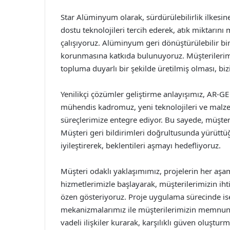
Star Alüminyum olarak, sürdürülebilirlik ilkesi
dostu teknolojileri tercih ederek, atık miktarın
çalışıyoruz. Alüminyum geri dönüştürülebilir b
korunmasına katkıda bulunuyoruz. Müşteriler
topluma duyarlı bir şekilde üretilmiş olması, bi
Yenilikçi çözümler geliştirme anlayışımız, AR-G
mühendis kadromuz, yeni teknolojileri ve malzem
süreçlerimize entegre ediyor. Bu sayede, müşteri
Müşteri geri bildirimleri doğrultusunda yürüttü
iyileştirerek, beklentileri aşmayı hedefliyoruz.
Müşteri odaklı yaklaşımımız, projelerin her aşa
hizmetlerimizle başlayarak, müşterilerimizin i
özen gösteriyoruz. Proje uygulama sürecinde ise, 
mekanizmalarımız ile müşterilerimizin memnuniy
vadeli ilişkiler kurarak, karşılıklı güven oluştur