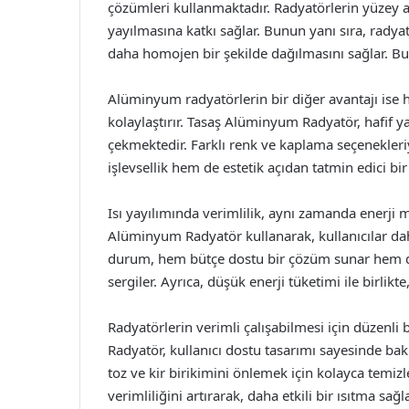
çözümleri kullanmaktadır. Radyatörlerin yüzey al
yayılmasına katkı sağlar. Bunun yanı sıra, radyat
daha homojen bir şekilde dağılmasını sağlar. Bu s
Alüminyum radyatörlerin bir diğer avantajı ise ha
kolaylaştırır. Tasaş Alüminyum Radyatör, hafif yap
çekmektedir. Farklı renk ve kaplama seçenekleri
işlevsellik hem de estetik açıdan tatmin edici bi
Isı yayılımında verimlilik, aynı zamanda enerji 
Alüminyum Radyatör kullanarak, kullanıcılar daha 
durum, hem bütçe dostu bir çözüm sunar hem de 
sergiler. Ayrıca, düşük enerji tüketimi ile birlik
Radyatörlerin verimli çalışabilmesi için düzenl
Radyatör, kullanıcı dostu tasarımı sayesinde bakı
toz ve kir birikimini önlemek için kolayca temizlen
verimliliğini artırarak, daha etkili bir ısıtma sağla