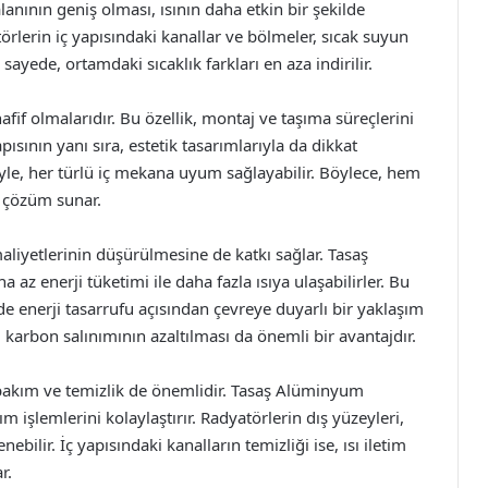
anının geniş olması, ısının daha etkin bir şekilde
örlerin iç yapısındaki kanallar ve bölmeler, sıcak suyun
ayede, ortamdaki sıcaklık farkları en aza indirilir.
fif olmalarıdır. Bu özellik, montaj ve taşıma süreçlerini
ısının yanı sıra, estetik tasarımlarıyla da dikkat
yle, her türlü iç mekana uyum sağlayabilir. Böylece, hem
r çözüm sunar.
maliyetlerinin düşürülmesine de katkı sağlar. Tasaş
az enerji tüketimi ile daha fazla ısıya ulaşabilirler. Bu
enerji tasarrufu açısından çevreye duyarlı bir yaklaşım
te, karbon salınımının azaltılması da önemli bir avantajdır.
i bakım ve temizlik de önemlidir. Tasaş Alüminyum
m işlemlerini kolaylaştırır. Radyatörlerin dış yüzeyleri,
ebilir. İç yapısındaki kanalların temizliği ise, ısı iletim
r.