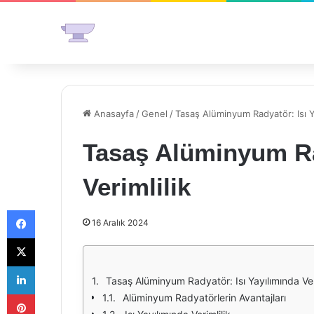
Anasayfa
/
Genel
/
Tasaş Alüminyum Radyatör: Isı Ya
Tasaş Alüminyum Ra
Verimlilik
Facebook
16 Aralık 2024
X
LinkedIn
Tasaş Alüminyum Radyatör: Isı Yayılımında Ver
Pinterest
Alüminyum Radyatörlerin Avantajları