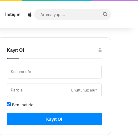
Sitemap
Arama
İletişim
yap
...
Kayıt Ol
Unuttunuz mu?
Beni hatırla
Kayıt Ol