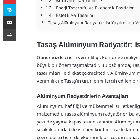
Isı Yayılımında Verimlilik
Skype
Enerji Tasarrufu ve Ekonomik Faydalar
Estetik ve Tasarım
E-Posta ile paylaş
Tasaş Alüminyum Radyatör: Isı Yayılımında Ver
Yazdır
Tasaş Alüminyum Radyatör: Isı
Günümüzde enerji verimliliği, konfor ve maliyet 
büyük bir önem taşımaktadır. Bu bağlamda, Ta
tasarımları ile dikkat çekmektedir. Alüminyum ma
verimlilik ile Tasaş’ın ürünlerini tercih edilen bi
Alüminyum Radyatörlerin Avantajları
Alüminyum, hafifliği ve mükemmel ısı iletkenliği 
malzemedir. Tasaş alüminyum radyatörler, bu avant
şekilde yayma kapasitesine sahiptir. Alüminyumun
sıcaklıklarında bile istenen konfor sıcaklıklarına
çevre dostu hem de ekonomik bir çözüm sunar.