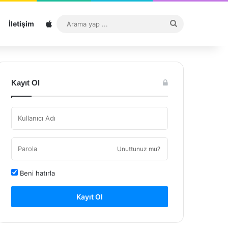
Sitemap
Arama
İletişim
yap
...
Kayıt Ol
Unuttunuz mu?
Beni hatırla
Kayıt Ol