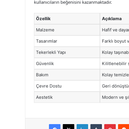
kullanıcıların beğenisini kazanmaktadır.
Özellik
Açıklama
Malzeme
Hafif ve daya
Tasarımlar
Farklı boyut 
Tekerlekli Yapı
Kolay taşınabi
Güvenlik
Kilitlenebilir
Bakım
Kolay temizl
Çevre Dostu
Geri dönüştü
Aestetik
Modern ve şı
Facebook
X
LinkedIn
Tumblr
Pintere