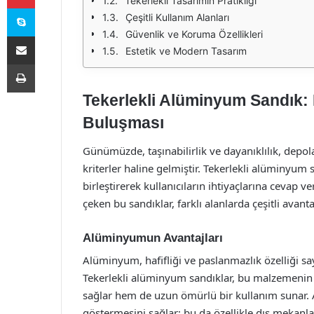
Tekerlekli Tasarımın Pratikliği
Skype
Çeşitli Kullanım Alanları
Güvenlik ve Koruma Özellikleri
E-Posta ile paylaş
Estetik ve Modern Tasarım
Yazdır
Tekerlekli Alüminyum Sandık: D
Buluşması
Günümüzde, taşınabilirlik ve dayanıklılık, depol
kriterler haline gelmiştir. Tekerlekli alüminyum 
birleştirerek kullanıcıların ihtiyaçlarına cevap 
çeken bu sandıklar, farklı alanlarda çeşitli avant
Alüminyumun Avantajları
Alüminyum, hafifliği ve paslanmazlık özelliği sa
Tekerlekli alüminyum sandıklar, bu malzemenin 
sağlar hem de uzun ömürlü bir kullanım sunar. A
göstermesini sağlar; bu da özellikle dış mekanlar