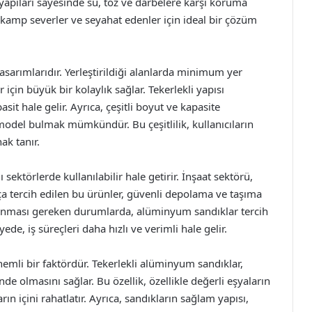
yapıları sayesinde su, toz ve darbelere karşı koruma
r, kamp severler ve seyahat edenler için ideal bir çözüm
tasarımlarıdır. Yerleştirildiği alanlarda minimum yer
 için büyük bir kolaylık sağlar. Tekerlekli yapısı
sit hale gelir. Ayrıca, çeşitli boyut ve kapasite
model bulmak mümkündür. Bu çeşitlilik, kullanıcıların
ak tanır.
 sektörlerde kullanılabilir hale getirir. İnşaat sektörü,
kça tercih edilen bu ürünler, güvenli depolama ve taşıma
aşınması gereken durumlarda, alüminyum sandıklar tercih
ede, iş süreçleri daha hızlı ve verimli hale gelir.
li bir faktördür. Tekerlekli alüminyum sandıklar,
nde olmasını sağlar. Bu özellik, özellikle değerli eşyaların
ın içini rahatlatır. Ayrıca, sandıkların sağlam yapısı,