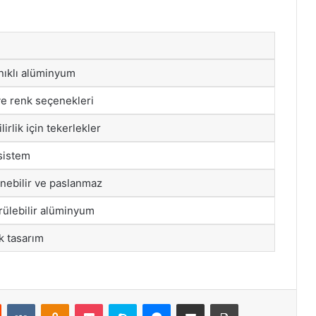
nıklı alüminyum
ve renk seçenekleri
lirlik için tekerlekler
 sistem
enebilir ve paslanmaz
rülebilir alüminyum
k tasarım
st
Reddit
VKontakte
Odnoklassniki
Pocket
Skype
Messenger
E-Posta ile paylaş
Yazdır