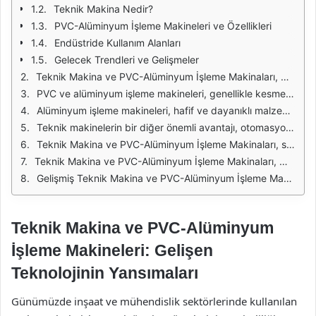
Teknik Makina Nedir?
PVC-Alüminyum İşleme Makineleri ve Özellikleri
Endüstride Kullanım Alanları
Gelecek Trendleri ve Gelişmeler
Teknik Makina ve PVC-Alüminyum İşleme Makinaları, modern endüstriyel üretim süreçlerinde önemli bir rol oynamaktadır. Bu makineler, özellikle inşaat sektöründe kullanılan PVC ve alüminyum profillerin işlenmesinde büyük bir gereklilik arz etmektedir. PVC ve alüminyum, hafiflikleri ve dayanıklılıkları sayesinde birçok yapı elemanında tercih edilirken, bu malzemelerin işlenmesi için özel makineler gerekmektedir. Teknik makinalar, bu süreçlerin verimliliğini artırmak ve işleme kalitesini yükseltmek için tasarlanmıştır.
PVC ve alüminyum işleme makineleri, genellikle kesme, delme, şekillendirme ve kaynak işlemleri gibi çeşitli işlevleri yerine getirebilen çok yönlü sistemlerdir. Bu makineler, seri üretim yapabilme kapasitesine sahip olup, yüksek hassasiyetle çalışabilmektedir. Özellikle PVC profillerin kesiminde ve montajında kullanılan özel aletler, iş süreçlerini hızlandırmakta ve iş gücü maliyetlerini azaltmaktadır.
Alüminyum işleme makineleri, hafif ve dayanıklı malzemelerin işlenmesi için özel olarak geliştirilmiştir. Bu makineler, kesme, bükme ve kaynaklama işlemleri gibi birçok işlevi yerine getirebilmektedir. Ayrıca, alüminyumun yüksek sıcaklık dayanımını ve korozyon direncini göz önünde bulundurarak, işleme sürecinde dikkatli bir yaklaşım gerektirmektedir. Bu nedenle, bu makinelerin kullanımı, uzmanlık ve deneyim gerektiren bir alandır.
Teknik makinelerin bir diğer önemli avantajı, otomasyon sistemleri ile entegre olabilmeleridir. Otomatik kontrol sistemleri, işleme süreçlerini optimize ederek hem zaman hem de maliyet tasarrufu sağlar. Gelişmiş yazılımlar sayesinde, kullanıcılar makineleri uzaktan kontrol edebilir ve süreçleri takip edebilir. Bu durum, üretim hattının genel verimliliğini artırmakta ve hata oranlarını minimize etmektedir.
Teknik Makina ve PVC-Alüminyum İşleme Makinaları, sürdürülebilirlik açısından da önemli bir role sahiptir. Enerji verimliliği sağlayan modern makineler, çevre dostu üretim süreçlerine katkıda bulunmaktadır. Ayrıca, geri dönüşümlü malzemelerin işlenmesi, üretim döngüsünün daha sürdürülebilir hale gelmesine yardımcı olmaktadır. Bu nedenle, bu makinelerin kullanımı, çevresel etkileri azaltma konusunda önemli bir adım olarak değerlendirilmektedir.
Teknik Makina ve PVC-Alüminyum İşleme Makinaları, modern sanayinin vazgeçilmez bileşenleri haline gelmiştir. Bu makinelerin sağladığı verimlilik, kalite ve sürdürülebilirlik avantajları, endüstriyel üretim süreçlerinde büyük bir fark yaratmaktadır. Gelişen teknoloji ile birlikte, bu makinelerin yetenekleri ve işlevselliği de sürekli olarak artmaktadır. Bu durum, endüstrinin geleceği açısından umut verici bir tablo çizmektedir.
Gelişmiş Teknik Makina ve PVC-Alüminyum İşleme Makinaları, kullanıcı dostu arayüzleri ve kolay bakım imkanları ile de dikkat çekmektedir. Bu makineler, operatörlerin eğitimini kolaylaştırmakta ve daha az insan hatası ile daha yüksek üretim kalitesi sağlamaktadır. Bu sayede, üretim süreçleri daha güvenilir hale gelmekte ve işletmelerin rekabet gücü artmaktadır.
Teknik Makina ve PVC-Alüminyum
İşleme Makineleri: Gelişen
Teknolojinin Yansımaları
Günümüzde inşaat ve mühendislik sektörlerinde kullanılan