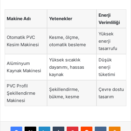
Enerji
Makine Adı
Yetenekler
Verimliliği
Yüksek
Otomatik PVC
Kesme, ölçme,
enerji
Kesim Makinesi
otomatik besleme
tasarrufu
Yüksek sıcaklık
Düşük
Alüminyum
dayanımı, hassas
enerji
Kaynak Makinesi
kaynak
tüketimi
PVC Profil
Şekillendirme,
Çevre dostu
Şekillendirme
bükme, kesme
tasarım
Makinesi
Facebook
X
LinkedIn
Tumblr
Pinterest
Reddit
VKontakte
Odnok