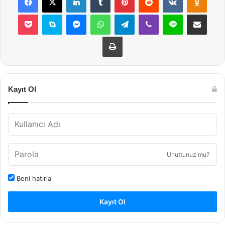
Pocket
Skype
Messenger
WhatsApp
Telegram
Viber
Line
E-Posta ile payla
Yazdır
Kayıt Ol
Unuttunuz mu?
Beni hatırla
Kayıt Ol