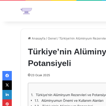
Anasayfa
/
Genel
/
Türkiye’nin Alüminyum Rezervler
Türkiye’nin Alümin
Potansiyeli
Facebook
23 Ocak 2025
X
LinkedIn
Türkiye'nin Alüminyum Rezervleri ve Potansiye
Pinterest
Alüminyumun Önemi ve Kullanım Alanları