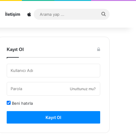
Sitemap
Arama
İletişim
yap
...
Kayıt Ol
Unuttunuz mu?
Beni hatırla
Kayıt Ol