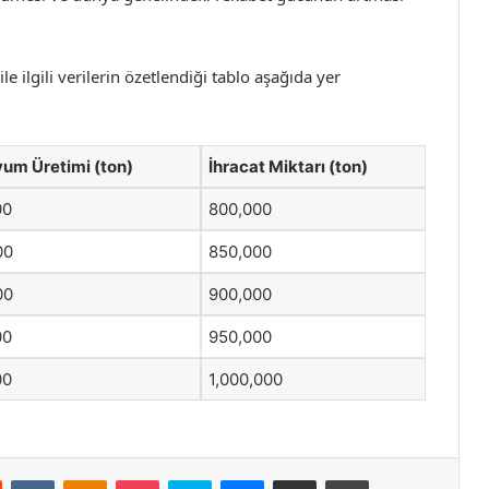
e ilgili verilerin özetlendiği tablo aşağıda yer
um Üretimi (ton)
İhracat Miktarı (ton)
00
800,000
00
850,000
00
900,000
00
950,000
00
1,000,000
st
Reddit
VKontakte
Odnoklassniki
Pocket
Skype
Messenger
E-Posta ile paylaş
Yazdır