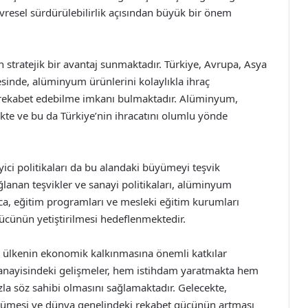
evresel sürdürülebilirlik açısından büyük bir önem
stratejik bir avantaj sunmaktadır. Türkiye, Avrupa, Asya
esinde, alüminyum ürünlerini kolaylıkla ihraç
 rekabet edebilme imkanı bulmaktadır. Alüminyum,
ekte ve bu da Türkiye’nin ihracatını olumlu yönde
ci politikaları da bu alandaki büyümeyi teşvik
sağlanan teşvikler ve sanayi politikaları, alüminyum
ca, eğitim programları ve mesleki eğitim kurumları
 gücünün yetiştirilmesi hedeflenmektedir.
, ülkenin ekonomik kalkınmasına önemli katkılar
sanayisindeki gelişmeler, hem istihdam yaratmakta hem
azla söz sahibi olmasını sağlamaktadır. Gelecekte,
ümesi ve dünya genelindeki rekabet gücünün artması