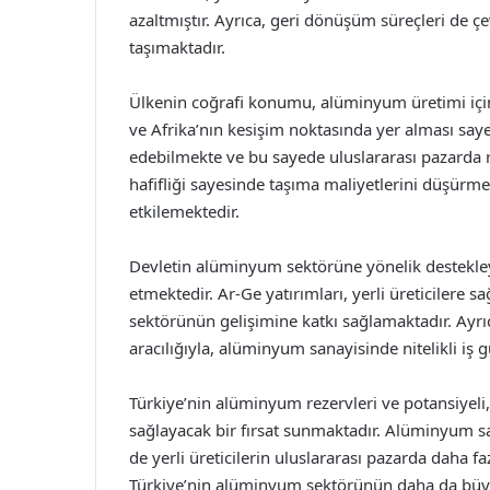
azaltmıştır. Ayrıca, geri dönüşüm süreçleri de ç
taşımaktadır.
Ülkenin coğrafi konumu, alüminyum üretimi için 
ve Afrika’nın kesişim noktasında yer alması say
edebilmekte ve bu sayede uluslararası pazarda
hafifliği sayesinde taşıma maliyetlerini düşürm
etkilemektedir.
Devletin alüminyum sektörüne yönelik destekleyi
etmektedir. Ar-Ge yatırımları, yerli üreticilere 
sektörünün gelişimine katkı sağlamaktadır. Ayrı
aracılığıyla, alüminyum sanayisinde nitelikli iş
Türkiye’nin alüminyum rezervleri ve potansiyeli
sağlayacak bir fırsat sunmaktadır. Alüminyum 
de yerli üreticilerin uluslararası pazarda daha f
Türkiye’nin alüminyum sektörünün daha da büy