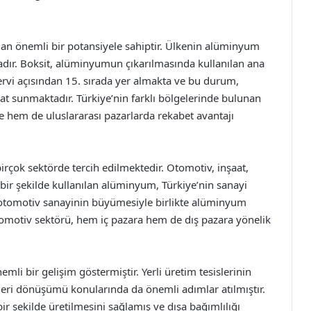
dan önemli bir potansiyele sahiptir. Ülkenin alüminyum
adır. Boksit, alüminyumun çıkarılmasında kullanılan ana
ervi açısından 15. sırada yer almakta ve bu durum,
at sunmaktadır. Türkiye’nin farklı bölgelerinde bulunan
te hem de uluslararası pazarlarda rekabet avantajı
birçok sektörde tercih edilmektedir. Otomotiv, inşaat,
bir şekilde kullanılan alüminyum, Türkiye’nin sanayi
, otomotiv sanayinin büyümesiyle birlikte alüminyum
tomotiv sektörü, hem iç pazara hem de dış pazara yönelik
mli bir gelişim göstermiştir. Yerli üretim tesislerinin
geri dönüşümü konularında da önemli adımlar atılmıştır.
ir şekilde üretilmesini sağlamış ve dışa bağımlılığı