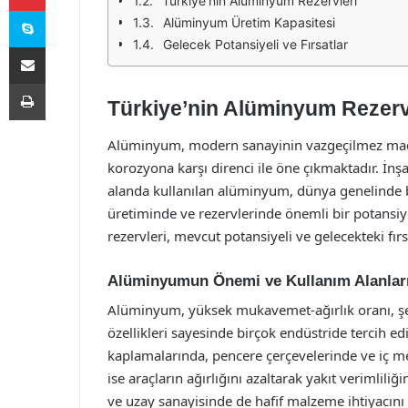
Türkiye'nin Alüminyum Rezervleri
Skype
Alüminyum Üretim Kapasitesi
Gelecek Potansiyeli ve Fırsatlar
E-Posta ile paylaş
Yazdır
Türkiye’nin Alüminyum Rezervl
Alüminyum, modern sanayinin vazgeçilmez maddele
korozyona karşı direnci ile öne çıkmaktadır. İnşaa
alanda kullanılan alüminyum, dünya genelinde 
üretiminde ve rezervlerinde önemli bir potansiy
rezervleri, mevcut potansiyeli ve gelecekteki fırsa
Alüminyumun Önemi ve Kullanım Alanlar
Alüminyum, yüksek mukavemet-ağırlık oranı, şekil
özellikleri sayesinde birçok endüstride tercih ed
kaplamalarında, pencere çerçevelerinde ve iç me
ise araçların ağırlığını azaltarak yakıt verimliliğ
ve uzay sanayisinde de hafif malzeme ihtiyacını