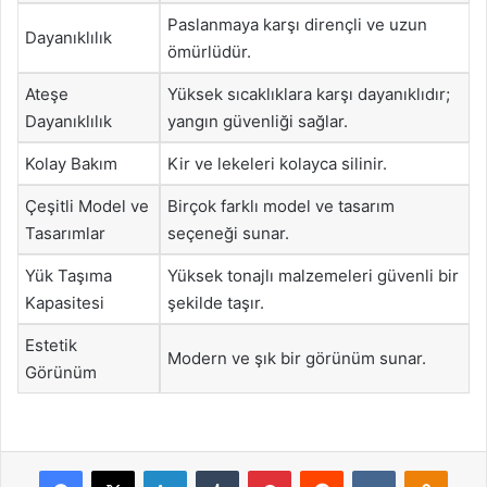
Paslanmaya karşı dirençli ve uzun
Dayanıklılık
ömürlüdür.
Ateşe
Yüksek sıcaklıklara karşı dayanıklıdır;
Dayanıklılık
yangın güvenliği sağlar.
Kolay Bakım
Kir ve lekeleri kolayca silinir.
Çeşitli Model ve
Birçok farklı model ve tasarım
Tasarımlar
seçeneği sunar.
Yük Taşıma
Yüksek tonajlı malzemeleri güvenli bir
Kapasitesi
şekilde taşır.
Estetik
Modern ve şık bir görünüm sunar.
Görünüm
Facebook
X
LinkedIn
Tumblr
Pinterest
Reddit
VKontakte
Odnok