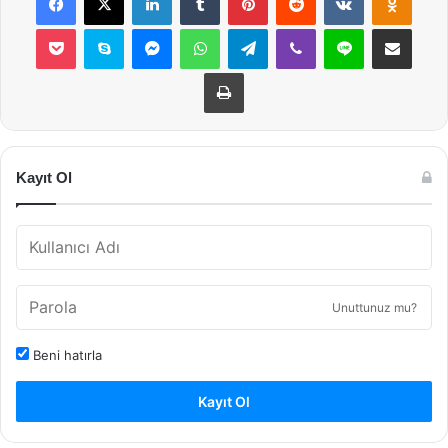
Pocket
Skype
Messenger
WhatsApp
Telegram
Viber
Line
E-Posta ile payla
Yazdır
Kayıt Ol
Unuttunuz mu?
Beni hatırla
Kayıt Ol