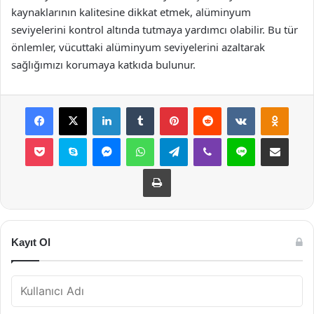
kaynaklarının kalitesine dikkat etmek, alüminyum
seviyelerini kontrol altında tutmaya yardımcı olabilir. Bu tür
önlemler, vücuttaki alüminyum seviyelerini azaltarak
sağlığımızı korumaya katkıda bulunur.
Facebook
X
LinkedIn
Tumblr
Pinterest
Reddit
VKontakte
Odnok
Pocket
Skype
Messenger
WhatsApp
Telegram
Viber
Line
E-Posta ile payla
Yazdır
Kayıt Ol