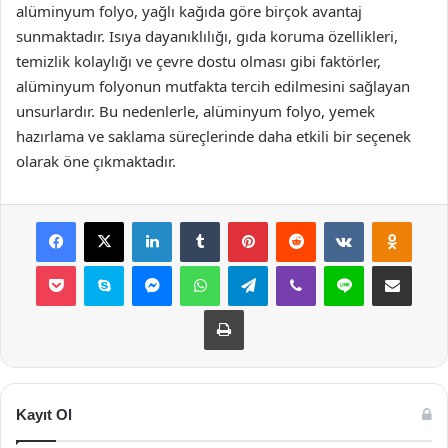
alüminyum folyo, yağlı kağıda göre birçok avantaj
sunmaktadır. Isıya dayanıklılığı, gıda koruma özellikleri,
temizlik kolaylığı ve çevre dostu olması gibi faktörler,
alüminyum folyonun mutfakta tercih edilmesini sağlayan
unsurlardır. Bu nedenlerle, alüminyum folyo, yemek
hazırlama ve saklama süreçlerinde daha etkili bir seçenek
olarak öne çıkmaktadır.
Facebook
X
LinkedIn
Tumblr
Pinterest
Reddit
VKontakte
Odnok
Pocket
Skype
Messenger
WhatsApp
Telegram
Viber
Line
E-Posta ile payla
Yazdır
Kayıt Ol