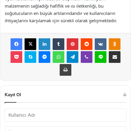
malzemenin sağladığı hafiflik ve ısı iletkenliği, bu
soğutucuların en büyük artılarındandır ve kullanıcıların
ihtiyaçlarını karşılamak için sürekli olarak gelişmektedir.
Facebook
X
LinkedIn
Tumblr
Pinterest
Reddit
VKontakte
Odnok
Pocket
Skype
Messenger
WhatsApp
Telegram
Viber
Line
E-Posta ile payla
Yazdır
Kayıt Ol