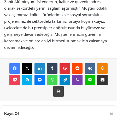
Zahit Alüminyum İskenderun, kalite ve güvenin adresi
olarak sektördeki yerini sağlamlaştırmıştır. Müşteri odaklı
yaklaşımımız, kaliteli ürünlerimiz ve sosyal sorumluluk
projelerimiz ile sektördeki farkımızı ortaya koymaktayız.
Gelecekte de bu prensipler doğrultusunda büyümeye ve
gelişmeye devam edeceğiz. Müşterilerimizin güvenini
kazanmak ve onlara en iyi hizmeti sunmak için çalışmaya
devam edeceğiz.
Facebook
X
LinkedIn
Tumblr
Pinterest
Reddit
VKontakte
Odnok
Pocket
Skype
Messenger
WhatsApp
Telegram
Viber
Line
E-Posta ile payla
Yazdır
Kayıt Ol