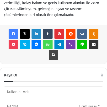
verimliliği, kolay bakım ve geniş kullanım alanları ile Zozo
Çift Kat Alüminyum, geleceğin inşaat ve tasarım
çözümlerinden biri olarak öne çıkmaktadır.
Facebook
X
LinkedIn
Tumblr
Pinterest
Reddit
VKontakte
Odnok
Pocket
Skype
Messenger
WhatsApp
Telegram
Viber
Line
E-Posta ile payla
Yazdır
Kayıt Ol
Unuttunuz mu?