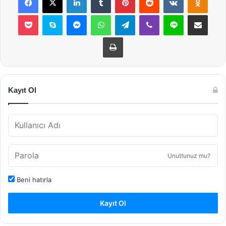
Pocket
Skype
Messenger
WhatsApp
Telegram
Viber
Line
E-Posta ile payla
Yazdır
Kayıt Ol
Unuttunuz mu?
Beni hatırla
Kayıt Ol