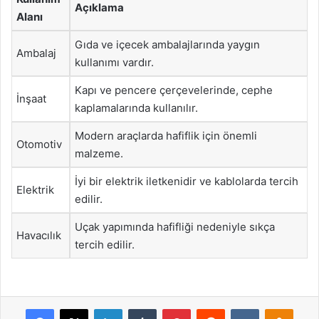
Açıklama
Alanı
Gıda ve içecek ambalajlarında yaygın
Ambalaj
kullanımı vardır.
Kapı ve pencere çerçevelerinde, cephe
İnşaat
kaplamalarında kullanılır.
Modern araçlarda hafiflik için önemli
Otomotiv
malzeme.
İyi bir elektrik iletkenidir ve kablolarda tercih
Elektrik
edilir.
Uçak yapımında hafifliği nedeniyle sıkça
Havacılık
tercih edilir.
Facebook
X
LinkedIn
Tumblr
Pinterest
Reddit
VKontakte
Odnok