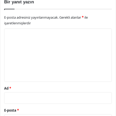
Bir yanıt yazın
E-posta adresiniz yayınlanmayacak.
Gerekli alanlar
*
ile
işaretlenmişlerdir
Y
o
r
u
m
*
Ad
*
E-posta
*