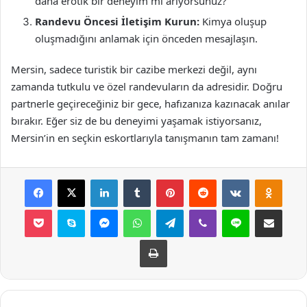
daha erotik bir deneyim mi arıyorsunuz?
Randevu Öncesi İletişim Kurun:
Kimya oluşup
oluşmadığını anlamak için önceden mesajlaşın.
Mersin, sadece turistik bir cazibe merkezi değil, aynı
zamanda tutkulu ve özel randevuların da adresidir. Doğru
partnerle geçireceğiniz bir gece, hafızanıza kazınacak anılar
bırakır. Eğer siz de bu deneyimi yaşamak istiyorsanız,
Mersin’in en seçkin eskortlarıyla tanışmanın tam zamanı!
Facebook
X
LinkedIn
Tumblr
Pinterest
Reddit
VKontakte
Odnok
Pocket
Skype
Messenger
WhatsApp
Telegram
Viber
Line
E-Posta ile payla
Yazdır