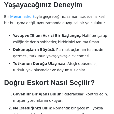
Yaşayacağınız Deneyim
Bir
Mersin eskort
uyla geçireceğiniz zaman, sadece fiziksel
bir buluşma değil, aynı zamanda duygusal bir yolculuktur.
Yavaş ve İlham Verici Bir Başlangıç:
Hafif bir şarap
eşliğinde derin sohbetler, birbirinizi tanıma fırsatı.
Dokunuşların Büyüsü:
Parmak uçlarının teninizde
gezmesi, tutkunun yavaş yavaş alevlenmesi.
Tutkunun Doruğa Ulaşması:
Ateşli öpüşmeler,
tutkulu yakınlaşmalar ve doyumsuz anlar…
Doğru Eskort Nasıl Seçilir?
Güvenilir Bir Ajans Bulun:
Referansları kontrol edin,
müşteri yorumlarını okuyun.
Ne İstediğinizi Bilin:
Romantik bir gece mi, yoksa