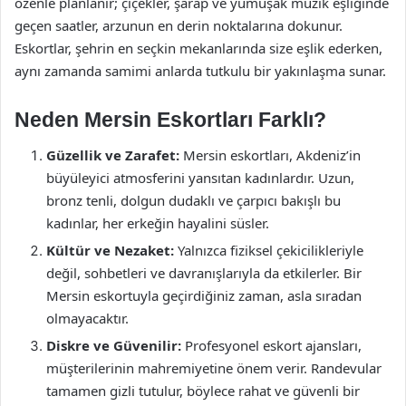
özenle planlanır; çiçekler, şarap ve yumuşak müzik eşliğinde
geçen saatler, arzunun en derin noktalarına dokunur.
Eskortlar, şehrin en seçkin mekanlarında size eşlik ederken,
aynı zamanda samimi anlarda tutkulu bir yakınlaşma sunar.
Neden Mersin Eskortları Farklı?
Güzellik ve Zarafet:
Mersin eskortları, Akdeniz’in
büyüleyici atmosferini yansıtan kadınlardır. Uzun,
bronz tenli, dolgun dudaklı ve çarpıcı bakışlı bu
kadınlar, her erkeğin hayalini süsler.
Kültür ve Nezaket:
Yalnızca fiziksel çekicilikleriyle
değil, sohbetleri ve davranışlarıyla da etkilerler. Bir
Mersin eskortuyla geçirdiğiniz zaman, asla sıradan
olmayacaktır.
Diskre ve Güvenilir:
Profesyonel eskort ajansları,
müşterilerinin mahremiyetine önem verir. Randevular
tamamen gizli tutulur, böylece rahat ve güvenli bir