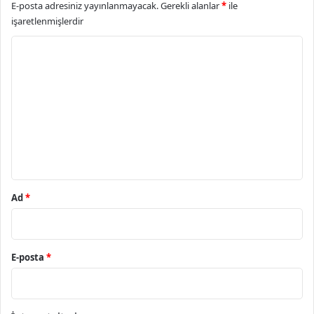
E-posta adresiniz yayınlanmayacak.
Gerekli alanlar
*
ile
işaretlenmişlerdir
Y
o
r
u
m
*
Ad
*
E-posta
*