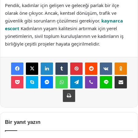
Pendik, kadınlar için gelişen ve geleceği parlak bir ilçe
olarak öne çıkıyor. Ancak, kentsel dönüşüm, trafik ve
güvenlik gibi sorunların çözülmesi gerekiyor.
kaynarca
escort
Kadınların yaşam kalitesini artırmak için yerel
yönetimlerin, sivil toplum kuruluşlarının ve kadınların iş
birliğiyle çeşitli projeler hayata geçirilmelidir.
Facebook
X
LinkedIn
Tumblr
Pinterest
Reddit
VKontakte
Odnok
Pocket
Skype
Messenger
WhatsApp
Telegram
Viber
Line
E-Posta ile payla
Yazdır
Bir yanıt yazın