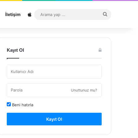
Sitemap
Arama
İletişim
yap
...
Kayıt Ol
Unuttunuz mu?
Beni hatırla
Kayıt Ol