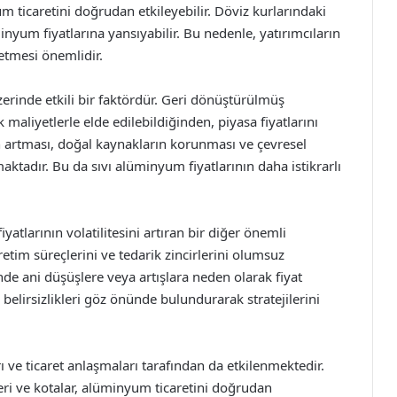
um ticaretini doğrudan etkileyebilir. Döviz kurlarındaki
minyum fiyatlarına yansıyabilir. Bu nedenle, yatırımcıların
 etmesi önemlidir.
rinde etkili bir faktördür. Geri dönüştürülmüş
aliyetlerle elde edilebildiğinden, piyasa fiyatlarını
n artması, doğal kaynakların korunması ve çevresel
aktadır. Bu da sıvı alüminyum fiyatlarının daha istikrarlı
yatlarının volatilitesini artıran bir diğer önemli
tim süreçlerini ve tedarik zincirlerini olumsuz
nde ani düşüşlere veya artışlara neden olarak fiyat
r belirsizlikleri göz önünde bulundurarak stratejilerini
rı ve ticaret anlaşmaları tarafından da etkilenmektedir.
eri ve kotalar, alüminyum ticaretini doğrudan