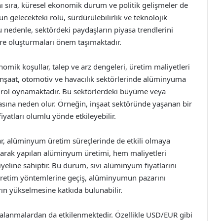
yanı sıra, küresel ekonomik durum ve politik gelişmeler de
n gelecekteki rolü, sürdürülebilirlik ve teknolojik
u nedenle, sektördeki paydaşların piyasa trendlerini
öre oluşturmaları önem taşımaktadır.
omik koşullar, talep ve arz dengeleri, üretim maliyetleri
 inşaat, otomotiv ve havacılık sektörlerinde alüminyuma
ir rol oynamaktadır. Bu sektörlerdeki büyüme veya
asına neden olur. Örneğin, inşaat sektöründe yaşanan bir
iyatları olumlu yönde etkileyebilir.
ılar, alüminyum üretim süreçlerinde de etkili olmaya
lanarak yapılan alüminyum üretimi, hem maliyetleri
eline sahiptir. Bu durum, sıvı alüminyum fiyatlarını
r üretim yöntemlerine geçiş, alüminyumun pazarını
rın yükselmesine katkıda bulunabilir.
lgalanmalardan da etkilenmektedir. Özellikle USD/EUR gibi