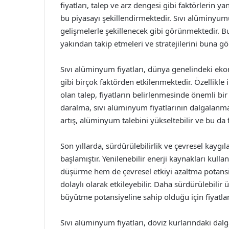
fiyatları, talep ve arz dengesi gibi faktörlerin 
bu piyasayı şekillendirmektedir. Sıvı alüminyumu
gelişmelerle şekillenecek gibi görünmektedir. B
yakından takip etmeleri ve stratejilerini buna g
Sıvı alüminyum fiyatları, dünya genelindeki ekon
gibi birçok faktörden etkilenmektedir. Özellikle
olan talep, fiyatların belirlenmesinde önemli b
daralma, sıvı alüminyum fiyatlarının dalgalanm
artış, alüminyum talebini yükseltebilir ve bu da f
Son yıllarda, sürdürülebilirlik ve çevresel kayg
başlamıştır. Yenilenebilir enerji kaynakları kul
düşürme hem de çevresel etkiyi azaltma potansiy
dolaylı olarak etkileyebilir. Daha sürdürülebili
büyütme potansiyeline sahip olduğu için fiyatla
Sıvı alüminyum fiyatları, döviz kurlarındaki da