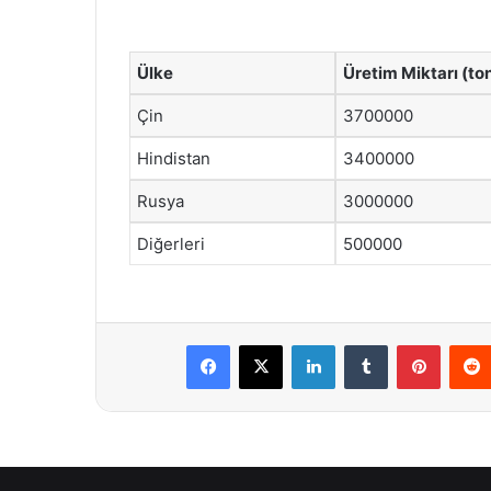
Ülke
Üretim Miktarı (to
Çin
3700000
Hindistan
3400000
Rusya
3000000
Diğerleri
500000
Facebook
X
LinkedIn
Tumblr
Pintere