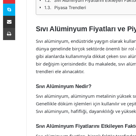
Sıvı Alüminyum Fiyatlarını Etkileyen Faktö
Skype
Piyasa Trendleri
E-Posta ile paylaş
Sıvı Alüminyum Fiyatları ve Pi
Yazdır
Sıvı alüminyum, endüstride yaygın olarak kullan
dünya genelinde birçok sektörde önemli bir rol 
gibi alanlarda kullanımıyla dikkat çeken sıvı alü
bir değişim içerisindedir. Bu makalede, sıvı alüm
trendleri ele alınacaktır.
Sıvı Alüminyum Nedir?
Sıvı alüminyum, alüminyum metalinin yüksek sıca
Genellikle döküm işlemleri için kullanılır ve çeşitli
Sıvı alüminyum, hafifliği, dayanıklılığı ve yüksek ı
Sıvı Alüminyum Fiyatlarını Etkileyen Fakt
Sıvı alüminyum fiyatları, birçok faktör tarafında