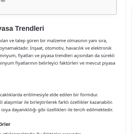
rler
yasa Trendleri
ılan ve talep gören bir malzeme olmasının yanı sıra,
oynamaktadır. İnşaat, otomotiv, havacılık ve elektronik
minyum, fiyatları ve piyasa trendleri açısından da sürekli
inyum fiyatlarının belirleyici faktörleri ve mevcut piyasa
klıklarda eritilmesiyle elde edilen bir formdur.
 alaşımlar ile birleştirilerek farklı özellikler kazanabilir.
sıya dayanıklılığı gibi özellikleri ile tercih edilmektedir.
örler
n etkilenmektedir. Bu faktörler arasında: