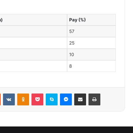
n)
Pay (%)
57
25
10
8
st
Reddit
VKontakte
Odnoklassniki
Pocket
Skype
Messenger
E-Posta ile paylaş
Yazdır