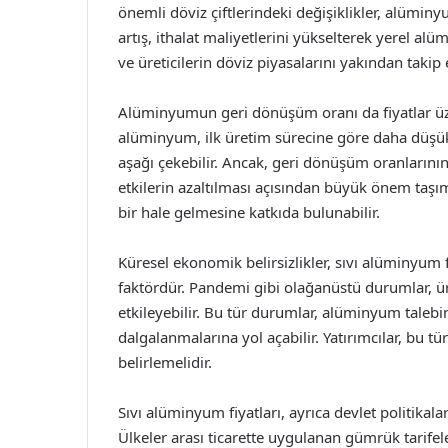
önemli döviz çiftlerindeki değişiklikler, alüminy
artış, ithalat maliyetlerini yükselterek yerel alü
ve üreticilerin döviz piyasalarını yakından takip
Alüminyumun geri dönüşüm oranı da fiyatlar üze
alüminyum, ilk üretim sürecine göre daha düşük m
aşağı çekebilir. Ancak, geri dönüşüm oranlarını
etkilerin azaltılması açısından büyük önem taşım
bir hale gelmesine katkıda bulunabilir.
Küresel ekonomik belirsizlikler, sıvı alüminyum fi
faktördür. Pandemi gibi olağanüstü durumlar, üre
etkileyebilir. Bu tür durumlar, alüminyum talebi
dalgalanmalarına yol açabilir. Yatırımcılar, bu tü
belirlemelidir.
Sıvı alüminyum fiyatları, ayrıca devlet politikala
Ülkeler arası ticarette uygulanan gümrük tarifel